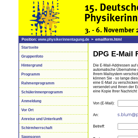
Position:
www.physikerinnentagung.de
> emailform.html
Startseite
DPG E-Mail 
Gruppenfoto
Hintergrund
Die E-Mail-Addressen auf di
automatische Übernahme de
Ihrem Mailsystem verschick
Programm
können Sie - so lange die
eine E-Mail zu verschicke
Rahmenprogramm
versendet und Ihnen der 
eine Kopie Ihrer Nachricht 
Schülerinnenprogramm
Anmeldung
Von (E-Mail):
Vor Ort
An:
Anreise und Unterkunft
Betreff:
Schirmherrschaft
Sponsoren