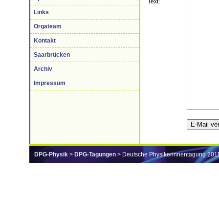
Text:
Links
Orgateam
Kontakt
Saarbrücken
Archiv
Impressum
DPG-Physik
>
DPG-Tagungen
> Deutsche Physikerinnentagung 201