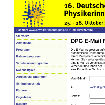
Position:
www.physikerinnentagung.de
> emailform.html
Startseite
DPG E-Mail 
Anmeldung
Programm
Die E-Mail-Addressen auf di
automatische Übernahme de
Ihrem Mailsystem verschick
Rahmenprogramm
können Sie - so lange die
eine E-Mail zu verschicke
Schülerinnenprogramm
versendet und Ihnen der 
eine Kopie Ihrer Nachricht 
Nachhaltigkeit
Anreise und Unterkunft
Von (E-Mail):
Schirmherrschaft
An:
Förderer
Betreff:
Orga-Team
Kontakt