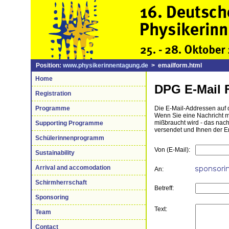
Position:
www.physikerinnentagung.de
> emailform.html
Home
DPG E-Mail 
Registration
Programme
Die E-Mail-Addressen auf d
Wenn Sie eine Nachricht mi
mißbraucht wird - das nac
Supporting Programme
versendet und Ihnen der E
Schülerinnenprogramm
Von (E-Mail):
Sustainability
Arrival and accomodation
An:
Schirmherrschaft
Betreff:
Sponsoring
Text:
Team
Contact