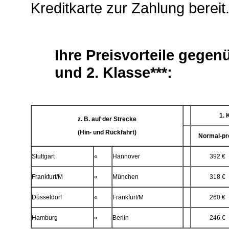
Kreditkarte zur Zahlung bereit
Ihre Preisvorteile gegen
und 2. Klasse***:
1. 
z. B. auf der Strecke
(Hin- und Rückfahrt)
Normal-pr
Stuttgart
«
Hannover
392 €
Frankfurt/M
«
München
318 €
Düsseldorf
«
Frankfurt/M
260 €
Hamburg
«
Berlin
246 €