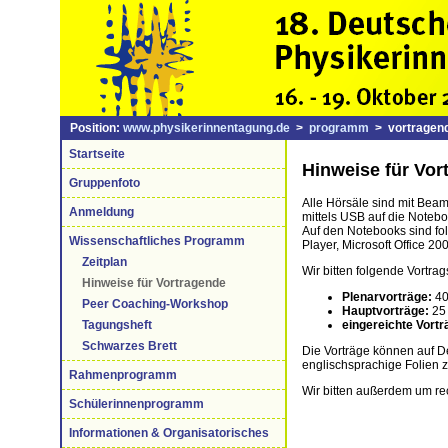
Position:
www.physikerinnentagung.de
>
programm
> vortragend
Startseite
Hinweise für Vor
Gruppenfoto
Alle Hörsäle sind mit Beam
Anmeldung
mittels USB auf die Noteb
Auf den Notebooks sind fo
Wissenschaftliches Programm
Player, Microsoft Office 20
Zeitplan
Wir bitten folgende Vortra
Hinweise für Vortragende
Plenarvorträge:
40
Peer Coaching-Workshop
Hauptvorträge:
25 
eingereichte Vortr
Tagungsheft
Schwarzes Brett
Die Vorträge können auf D
englischsprachige Folien z
Rahmenprogramm
Wir bitten außerdem um rec
Schülerinnenprogramm
Informationen & Organisatorisches