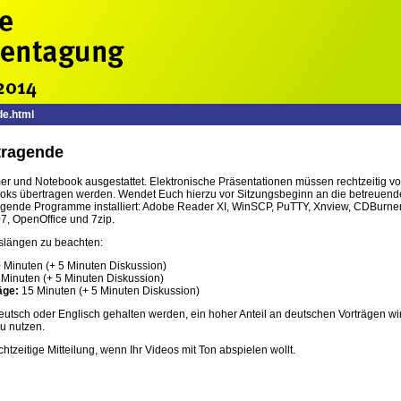
e.html
tragende
er und Notebook ausgestattet. Elektronische Präsentationen müssen rechtzeitig vo
ooks übertragen werden. Wendet Euch hierzu vor Sitzungsbeginn an die betreuenden
lgende Programme installiert: Adobe Reader XI, WinSCP, PuTTY, Xnview, CDBurnerX
07, OpenOffice und 7zip.
gslängen zu beachten:
 Minuten (+ 5 Minuten Diskussion)
Minuten (+ 5 Minuten Diskussion)
äge:
15 Minuten (+ 5 Minuten Diskussion)
eutsch oder Englisch gehalten werden, ein hoher Anteil an deutschen Vorträgen wi
u nutzen.
htzeitige Mitteilung, wenn Ihr Videos mit Ton abspielen wollt.