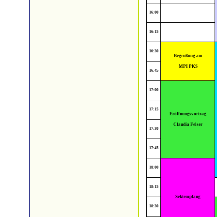
16:00
16:15
16:30
Begrüßung am
MPI PKS
16:45
17:00
17:15
Eröffnungsvortrag
Claudia Felser
17:30
17:45
18:00
18:15
Sektempfang
18:30