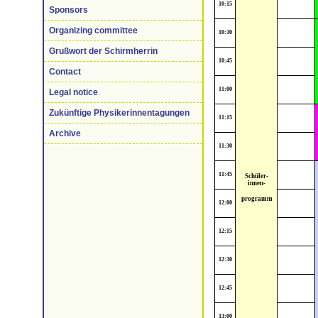
10:15
Sponsors
Organizing committee
10:30
Grußwort der Schirmherrin
10:45
Contact
11:00
Legal notice
Zukünftige Physikerinnentagungen
11:15
Archive
11:30
11:45
Schüler-
innen-
programm
12:00
12:15
12:30
12:45
13:00