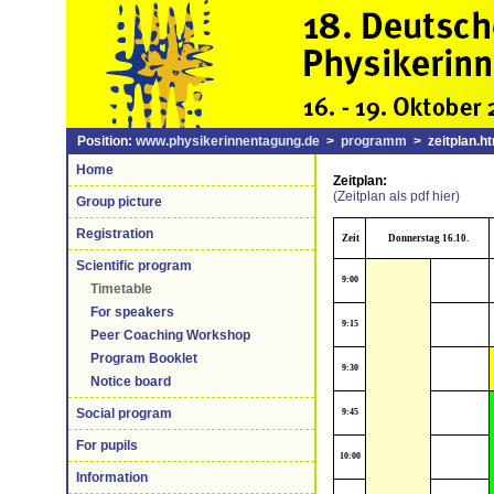
Position:
www.physikerinnentagung.de
>
programm
> zeitplan.ht
Home
Zeitplan:
(Zeitplan als pdf hier)
Group picture
Registration
Zeit
Donnerstag 16.10.
Scientific program
9:00
Timetable
For speakers
9:15
Peer Coaching Workshop
Program Booklet
9:30
Notice board
Social program
9:45
For pupils
10:00
Information