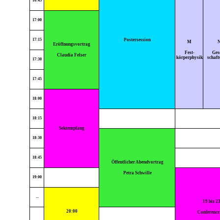
16:45
17:00
17:15
Postersession
M
Eröffnungsvortrag
Fest-
Ges
Claudia Felser
körperphysik
schaft
17:30
17:45
18:00
18:15
Sektempfang
18:30
18:45
Öffentlicher Abendvortrag
Petra Schwille
19:00
...
19 bis 2
20:00
Conference