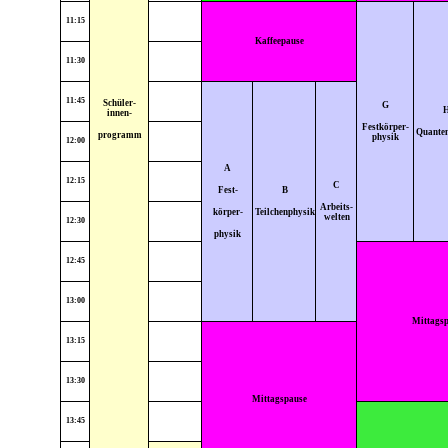
11:15
Kaffeepause
11:30
11:45
Schüler-
G
innen-
Festkörper-
Quante
programm
physik
12:00
A
12:15
C
Fest-
B
Arbeits-
körper-
Teilchenphysik
welten
12:30
physik
12:45
13:00
Mittags
13:15
13:30
Mittagspause
13:45