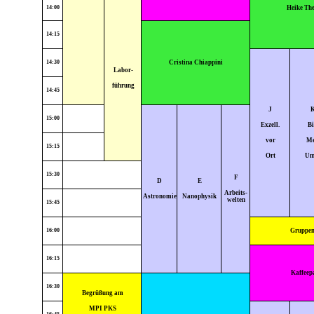
14:00
Heike Th
14:15
14:30
Cristina Chiappini
Labor-
führung
14:45
J
15:00
Exzell.
B
vor
M
15:15
Ort
U
15:30
F
D
E
Arbeits-
Astronomie
Nanophysik
welten
15:45
16:00
Gruppen
16:15
Kaffeep
16:30
Begrüßung am
MPI PKS