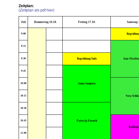
Zeitplan:
(Zeitplan als pdf hier)
Zeit
Donnerstag 16.10.
Freitag 17.10.
Samstag 
9:00
Begrüßun
9:15
9:30
Begrüßung/Info
Ana-Nicolet
9:45
10:00
Anna Sanpera
10:15
Vera Schl
10:30
10:45
Patrycja Paruch
Kaffeep
11:00