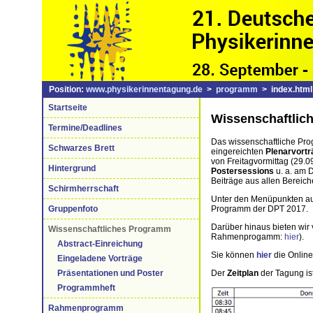
Position:
www.physikerinnentagung.de
>
programm
> index.html
Startseite
Wissenschaftlic
Termine/Deadlines
Das wissenschaftliche Pro
Schwarzes Brett
eingereichten
Plenarvortr
von Freitagvormittag (29.0
Hintergrund
Postersessions
u. a. am 
Beiträge aus allen Bereich
Schirmherrschaft
Unter den Menüpunkten auf 
Programm der DPT 2017.
Gruppenfoto
Darüber hinaus bieten wir
Wissenschaftliches Programm
Rahmenprogamm:
hier
).
Abstract-Einreichung
Sie können
hier
die Onlin
Eingeladene Vorträge
Der
Zeitplan
der Tagung ist
Präsentationen und Poster
Programmheft
Rahmenprogramm