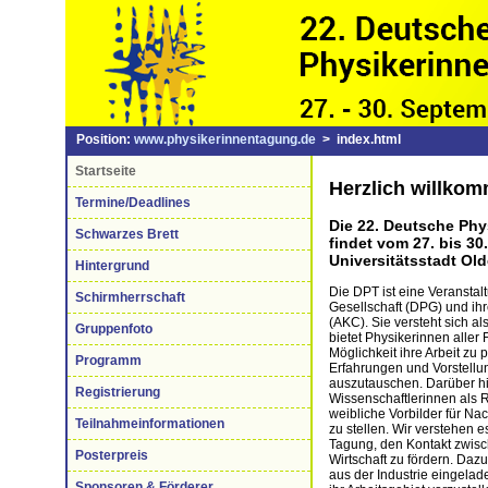
Position:
www.physikerinnentagung.de
> index.html
Startseite
Herzlich willkom
Termine/Deadlines
Die 22. Deutsche Ph
Schwarzes Brett
findet vom 27. bis 30
Universitätsstadt Old
Hintergrund
Die DPT ist eine Veransta
Schirmherrschaft
Gesellschaft (DPG) und ih
(AKC). Sie versteht sich a
Gruppenfoto
bietet Physikerinnen aller
Möglichkeit ihre Arbeit zu 
Programm
Erfahrungen und Vorstellu
auszutauschen. Darüber hi
Registrierung
Wissenschaftlerinnen als R
weibliche Vorbilder für N
Teilnahmeinformationen
zu stellen. Wir verstehen e
Tagung, den Kontakt zwis
Posterpreis
Wirtschaft zu fördern. Daz
aus der Industrie eingela
Sponsoren & Förderer