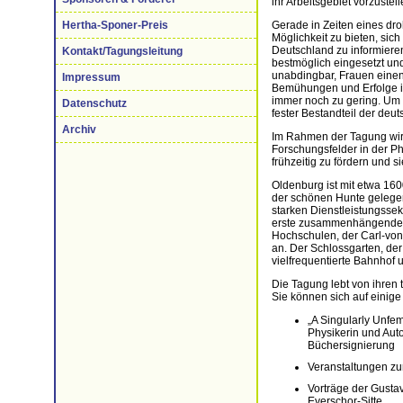
ihr Arbeitsgebiet vorzustell
Gerade in Zeiten eines dr
Hertha-Sponer-Preis
Möglichkeit zu bieten, sic
Deutschland zu informiere
Kontakt/Tagungsleitung
bestmöglich eingesetzt un
unabdingbar, Frauen einen 
Impressum
Bemühungen und Erfolge in 
immer noch zu gering. Um 
Datenschutz
fester Bestandteil der deu
Archiv
Im Rahmen der Tagung wird
Forschungsfelder in der P
frühzeitig zu fördern und 
Oldenburg ist mit etwa 16
der schönen Hunte gelegen
starken Dienstleistungssekt
erste zusammenhängende F
Hochschulen, der Carl-von-
an. Der Schlossgarten, der
vielfrequentierte Bahnhof
Die Tagung lebt von ihren 
Sie können sich auf einig
„A Singularly Unfe
Physikerin und Auto
Büchersignierung
Veranstaltungen zu
Vorträge der Gusta
Everschor-Sitte