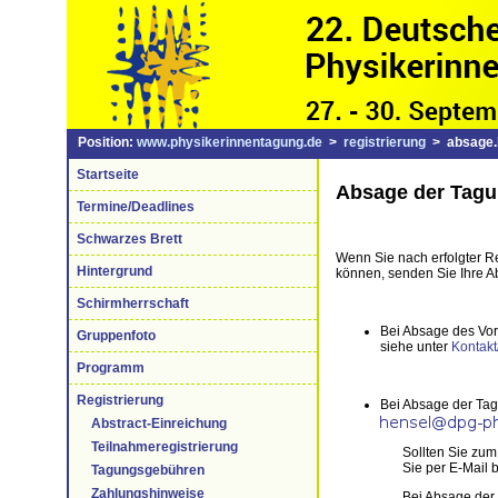
Position:
www.physikerinnentagung.de
>
registrierung
> absage.
Startseite
Absage der Tagu
Termine/Deadlines
Schwarzes Brett
Wenn Sie nach erfolgter R
Hintergrund
können, senden Sie Ihre A
Schirmherrschaft
Bei Absage des Vor
Gruppenfoto
siehe unter
Kontakt
Programm
Registrierung
Bei Absage der Tagu
Abstract-Einreichung
Teilnahmeregistrierung
Sollten Sie zum
Sie per E-Mail 
Tagungsgebühren
Zahlungshinweise
Bei Absage der