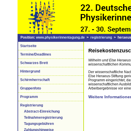
Position:
www.physikerinnentagung.de
>
registrierung
> heraeus
Startseite
Reisekostenzusc
Termine/Deadlines
Wilhelm und Else Heraeus-
Schwarzes Brett
wissenschaftlichen Kommu
Hintergrund
Der wissenschaftliche Nach
Else Heraeus-Stiftung geri
Schirmherrschaft
Programm eingerichtet, da
wissenschaftlichen Ausbild
Arbeitsergebnisse vor eine
Gruppenfoto
Weitere Information
Programm
Registrierung
Abstract-Einreichung
Teilnahmeregistrierung
Tagungsgebühren
Zahlungshinweise