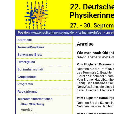
Position:
www.physikerinnentagung.de
>
teilnehmerinfos
> anrei
Startseite
Anreise
Termine/Deadlines
Wie man nach Olden
Schwarzes Brett
Hinweis: Fahren Sie nach Old
Hintergrund
Vom Flughafen Bremen na
Nehmen Sie die Tram
Nr. 
Schirmherrschaft
des Terminals 1. Beachten 
Ticket an einem der Automa
Gruppenfoto
Vom Bremer Hauptbahnhof 
Fahrt). Der Kauf eines Onli
Programm
NordWestBahn, die diese S
gekauft werden. Alternati
Registrierung
Vom Flughafen Hamburg n
Teilnahmeinformationen
Nehmen Sie die
S1
zum Ha
Über Oldenburg
Nehmen Sie vom Hamburger
Anreise