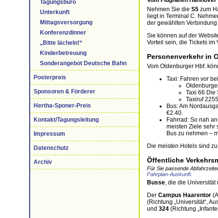
Vom Flughafen Hannover 
Tagungsbüro
Nehmen Sie die
S5
zum Ha
Unterkunft
liegt in Terminal C. Nehm
Mittagsversorgung
der gewählten Verbindung
Konferenzdinner
Sie können auf der Websit
Vorteil sein, die Tickets i
„Bitte lächeln!“
Kinderbetreuung
Personenverkehr in 
Sonderangebot Deutsche Bahn
Vom Oldenburger Hbf. könn
Posterpreis
Taxi: Fahren vor 
Oldenburger
Sponsoren & Förderer
Taxi 66 Die
Taxiruf 225
Hertha-Sponer-Preis
Bus: Am Nordausgan
€2.40.
Fahrrad: So nah an
Kontakt/Tagungsleitung
meisten Ziele sehr 
Bus zu nehmen – m
Impressum
Die meisten Hotels sind z
Datenschutz
Öffentliche Verkehrsmi
Archiv
Für Sie passende Abfahrzeiten 
Fahrplan-Auskunft.
Busse
, die die Universit
Der
Campus Haarentor
(A
(Richtung „Universität“, Aus
und
324
(Richtung „Infante