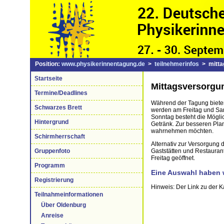
Position:
www.physikerinnentagung.de
>
teilnehmerinfos
> mitta
Startseite
Mittagsversorgu
Termine/Deadlines
Während der Tagung bieten
Schwarzes Brett
werden am Freitag und Sam
Sonntag besteht die Mögli
Hintergrund
Getränk. Zur besseren Pla
wahrnehmen möchten.
Schirmherrschaft
Alternativ zur Versorgung
Gaststätten und Restauran
Gruppenfoto
Freitag geöffnet.
Programm
Eine Auswahl haben w
Registrierung
Hinweis: Der Link zu der K
Teilnahmeinformationen
Über Oldenburg
Anreise