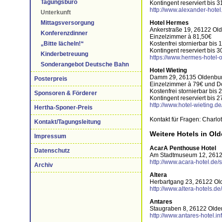
Tagungsbüro
Kontingent reserviert bis 3
http://www.alexander-hotel
Unterkunft
Hotel Hermes
Mittagsversorgung
Ankerstraße 19, 26122 Ol
Konferenzdinner
Einzelzimmer à 81,50€
Kostenfrei stornierbar bis
„Bitte lächeln!“
Kontingent reserviert bis 3
Kinderbetreuung
https://www.hermes-hotel-
Sonderangebot Deutsche Bahn
Hotel Wieting
Damm 29, 26135 Oldenbu
Posterpreis
Einzelzimmer à 79€ und 
Kostenfrei stornierbar bis 
Sponsoren & Förderer
Kontingent reserviert bis 2
http://www.hotel-wieting.de
Hertha-Sponer-Preis
Kontakt für Fragen: Charlo
Kontakt/Tagungsleitung
Weitere Hotels in Ol
Impressum
AcarA Penthouse Hotel
Datenschutz
Am Stadtmuseum 12, 2612
http://www.acara-hotel.de/
Archiv
Altera
Herbartgang 23, 26122 Ol
http://www.altera-hotels.de/
Antares
Staugraben 8, 26122 Olde
http://www.antares-hotel.in