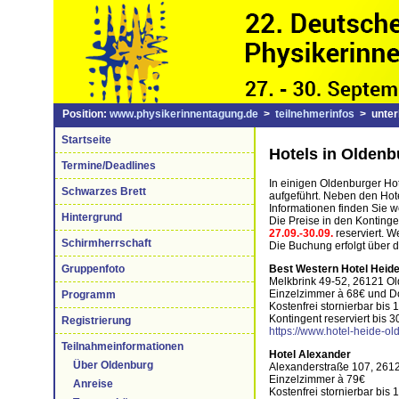
Position:
www.physikerinnentagung.de
>
teilnehmerinfos
> unterk
Startseite
Hotels in Oldenb
Termine/Deadlines
In einigen Oldenburger Hot
Schwarzes Brett
aufgeführt. Neben den Hote
Informationen finden Sie we
Hintergrund
Die Preise in den Kontinge
27.09.-30.09.
reserviert. W
Schirmherrschaft
Die Buchung erfolgt über d
Best Western Hotel Heid
Gruppenfoto
Melkbrink 49-52, 26121 O
Einzelzimmer à 68€ und D
Programm
Kostenfrei stornierbar bis
Kontingent reserviert bis 3
Registrierung
https://www.hotel-heide-o
Teilnahmeinformationen
Hotel Alexander
Über Oldenburg
Alexanderstraße 107, 261
Einzelzimmer à 79€
Anreise
Kostenfrei stornierbar bis 