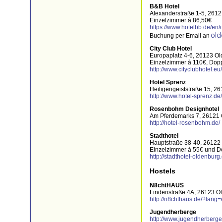
B&B Hotel
Alexanderstraße 1-5, 261
Einzelzimmer à 86,50€
https://www.hotelbb.de/en
Buchung per Email an
City Club Hotel
Europaplatz 4-6, 26123 O
Einzelzimmer à 110€, Dop
http://www.cityclubhotel.eu
Hotel Sprenz
Heiligengeiststraße 15, 2
http://www.hotel-sprenz.de
Rosenbohm Designhotel
Am Pferdemarks 7, 26121
http://hotel-rosenbohm.de/
Stadthotel
Hauptstraße 38-40, 26122
Einzelzimmer à 55€ und D
http://stadthotel-oldenbur
Hostels
N8chtHAUS
Lindenstraße 4A, 26123 O
http://n8chthaus.de/?lang
Jugendherberge
http://www.jugendherberge