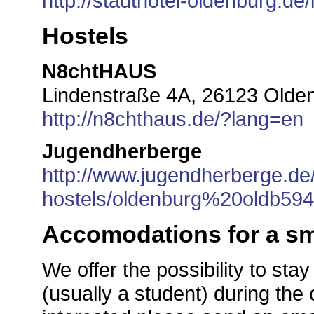
http://stadthotel-oldenburg.de
Hostels
N8chtHAUS
Lindenstraße 4A, 26123 Olde
http://n8chthaus.de/?lang=en
Jugendherberge
http://www.jugendherberge.de
hostels/oldenburg%20oldb594/
Accomodations for a sm
We offer the possibility to sta
(usually a student) during the 