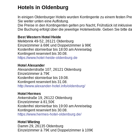
Hotels in Oldenburg
In einigen Oldenburger Hotels wurden Kontingente zu einem festen Preis 
Sie weiter unten eine Auflistung.
Die Preise in den Kontingenten gelten pro Nacht, Frühstück ist inklusiv
Die Buchung erfolgt über die jeweilige Hotelwebsite. Geben Sie bitte d
Best Western Hotel Heide
Melkbrink 49-52, 26121 Oldenburg
Einzelzimmer à 68€ und Doppelzimmer à 98€
Kostenfrei stornierbar bis 18:00 am Anreisetag
Kontingent reserviert bis 30.08.
https://www.hotel-heide-oldenburg.de
Hotel Alexander
Alexanderstraße 107, 26121 Oldenburg
Einzelzimmer à 79€
Kostenfrei stornierbar bis 19.08.
Kontingent reserviert bis 31.08.
http://www.alexander-hotel.info/oldenburg/
Hotel Hermes
Ankerstraße 19, 26122 Oldenburg
Einzelzimmer à 81,50€
Kostenfrei stornierbar bis 19:00 am Anreisetag
Kontingent reserviert bis 30.08.
https://www.hermes-hotel-oldenburg.de/
Hotel Wieting
Damm 29, 26135 Oldenburg
Einzelzimmer à 79€ und Doppelzimmer à 109€