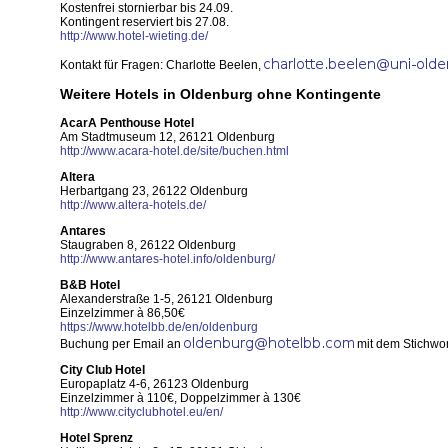
Kostenfrei stornierbar bis 24.09.
Kontingent reserviert bis 27.08.
http://www.hotel-wieting.de/
Kontakt für Fragen: Charlotte Beelen,
Weitere Hotels in Oldenburg ohne Kontingente
AcarA Penthouse Hotel
Am Stadtmuseum 12, 26121 Oldenburg
http://www.acara-hotel.de/site/buchen.html
Altera
Herbartgang 23, 26122 Oldenburg
http://www.altera-hotels.de/
Antares
Staugraben 8, 26122 Oldenburg
http://www.antares-hotel.info/oldenburg/
B&B Hotel
Alexanderstraße 1-5, 26121 Oldenburg
Einzelzimmer à 86,50€
https://www.hotelbb.de/en/oldenburg
Buchung per Email an
mit dem Stichwor
City Club Hotel
Europaplatz 4-6, 26123 Oldenburg
Einzelzimmer à 110€, Doppelzimmer à 130€
http://www.cityclubhotel.eu/en/
Hotel Sprenz