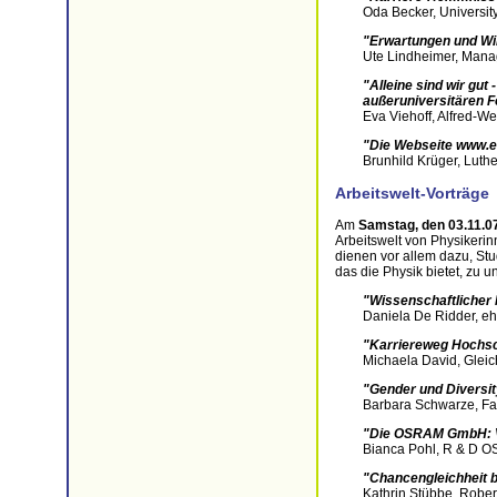
Oda Becker, Universit
"Erwartungen und Wir
Ute Lindheimer, Manag
"Alleine sind wir gut
außeruniversitären 
Eva Viehoff, Alfred-W
"Die Webseite www.ei
Brunhild Krüger, Luthe
Arbeitswelt-Vorträge
Am
Samstag, den 03.11.0
Arbeitswelt von Physikerin
dienen vor allem dazu, St
das die Physik bietet, zu u
"Wissenschaftlicher 
Daniela De Ridder, eh
"Karriereweg Hochsc
Michaela David, Glei
"Gender und Diversit
Barbara Schwarze, F
"Die OSRAM GmbH: Vi
Bianca Pohl, R & D
"Chancengleichheit b
Kathrin Stübbe, Robe