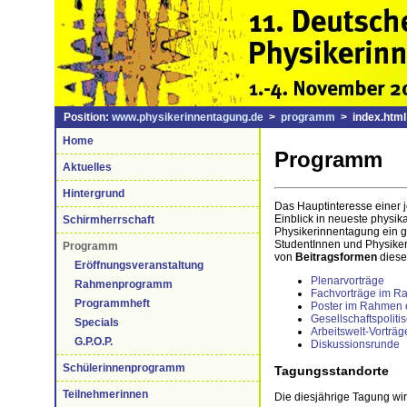
Position:
www.physikerinnentagung.de
>
programm
> index.html
Home
Programm
Aktuelles
Hintergrund
Das Hauptinteresse einer 
Einblick in neueste physi
Schirmherrschaft
Physikerinnentagung ein g
StudentInnen und PhysikerIn
Programm
von
Beitragsformen
diese
Eröffnungsveranstaltung
Plenarvorträge
Rahmenprogramm
Fachvorträge im R
Programmheft
Poster im Rahmen 
Gesellschaftspoliti
Specials
Arbeitswelt-Vorträg
G.P.O.P.
Diskussionsrunde
Schülerinnenprogramm
Tagungsstandorte
Teilnehmerinnen
Die diesjährige Tagung wir