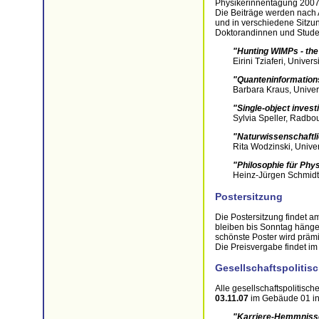
Physikerinnentagung 2007
Die Beiträge werden nach
und in verschiedene Sitzu
Doktorandinnen und Stude
"Hunting WIMPs - th
Eirini Tziaferi, Univers
"Quanteninformation
Barbara Kraus, Univer
"Single-object inves
Sylvia Speller, Radbo
"Naturwissenschaftli
Rita Wodzinski, Univer
"Philosophie für Phy
Heinz-Jürgen Schmidt,
Postersitzung
Die Postersitzung findet 
bleiben bis Sonntag hängen
schönste Poster wird prämi
Die Preisvergabe findet i
Gesellschaftspolitis
Alle gesellschaftspolitis
03.11.07
im Gebäude 01 in 
"Karriere-Hemmnisse