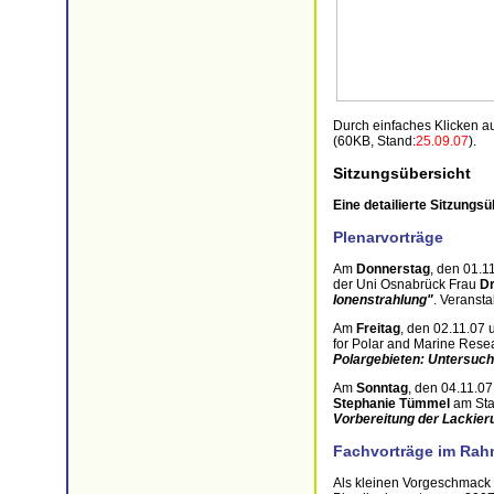
Durch einfaches Klicken 
(60KB, Stand:
25.09.07
).
Sitzungsübersicht
Eine detailierte Sitzungs
Plenarvorträge
Am
Donnerstag
, den 01.1
der Uni Osnabrück Frau
Dr
Ionenstrahlung"
. Veransta
Am
Freitag
, den 02.11.07 
for Polar and Marine Rese
Polargebieten: Untersuc
Am
Sonntag
, den 04.11.0
Stephanie Tümmel
am Sta
Vorbereitung der Lackier
Fachvorträge im Rah
Als kleinen Vorgeschmack 