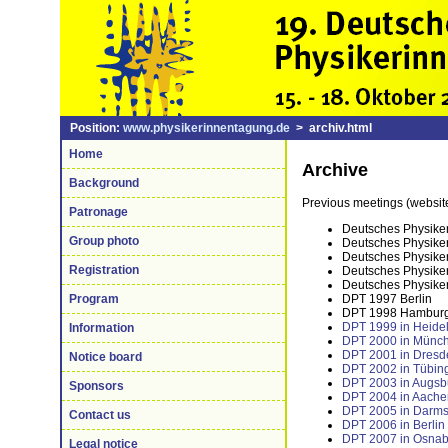
Position:
www.physikerinnentagung.de
> archiv.html
Home
Archive
Background
Previous meetings (websit
Patronage
Deutsches Physiker
Group photo
Deutsches Physiker
Deutsches Physiker
Registration
Deutsches Physiker
Deutsches Physiker
DPT 1997 Berlin
Program
DPT 1998 Hambur
DPT 1999 in Heide
Information
DPT 2000 in Münc
DPT 2001 in Dresd
Notice board
DPT 2002 in Tübin
DPT 2003 in Augsb
Sponsors
DPT 2004 in Aache
DPT 2005 in Darms
Contact us
DPT 2006 in Berlin
DPT 2007 in Osnab
Legal notice