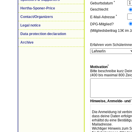
*
Geburtsdatum
Hertha-Sponer-Price
Geschlecht
*
Contact/Organizers
E-Mail-Adresse
DPG-Mitglied?
Legal notice
(Mitgliedsbeitrag 13€ im 
Data protection declaration
Archive
Erfahren vom Schülerinn
*
Motivation
Bitte beschreibe kurz De
(400 bis maximal 800 Zei
Hinweise, Anmelde- und
Die Anmeldung ist verbin
dass deine Daten erfol
erhältst du eine Bestät
Mailadresse.
Wichtiger Hinweis zum S