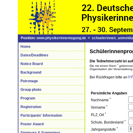
Position:
www.physikerinnentagung.de
>
schuelerinnen_anmeldu
Home
Schülerinnenpr
Dates/Deadlines
Die Teilnehmerzahl ist au
Notice Board
*
Die mit einem Stern
gekennzeic
Organisation der Veranstaltung
Background
Bei Rückfragen bitte an
Patronage
Group photo
Persönliche Angaben
Program
*
Nachname
*
Registration
Vorname
*
PLZ, Ort
Participants' Information
*
Schule, Bundesland
Poster Award
*
Jahrgangsstufe
Sponsors & Supporters