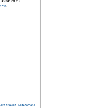
e Unterkunft zu
rker
.
Seite drucken
|
Seitenanfang