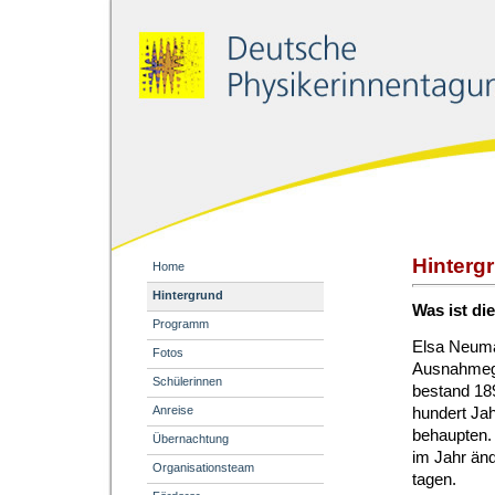
Hinterg
Home
Hintergrund
Was ist di
Programm
Elsa Neuman
Fotos
Ausnahmeg
Schülerinnen
bestand 189
hundert Ja
Anreise
behaupten. 
Übernachtung
im Jahr änd
Organisationsteam
tagen.