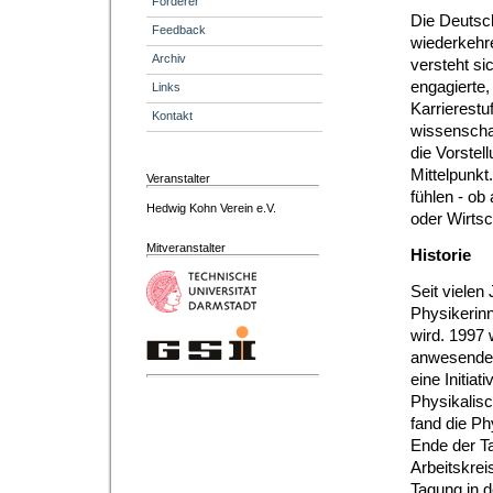
Förderer
Die Deutsch
Feedback
wiederkehre
Archiv
versteht si
engagierte,
Links
Karrierestu
Kontakt
wissenscha
die Vorstel
Mittelpunkt
Veranstalter
fühlen - ob
Hedwig Kohn Verein e.V.
oder Wirtsc
Mitveranstalter
Historie
Seit vielen
Physikerinn
wird. 1997 
anwesenden 
eine Initiat
Physikalisc
fand die Ph
Ende der T
Arbeitskre
Tagung in d