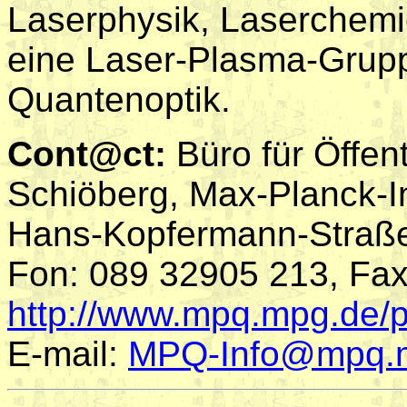
Laserphysik, Laserchem
eine Laser-Plasma-Grupp
Quantenoptik.
Cont@ct:
Büro für Öffent
Schiöberg, Max-Planck-In
Hans-Kopfermann-Straße
Fon: 089 32905 213, Fa
http://www.mpq.mpg.de/p
E-mail:
MPQ-Info@mpq.