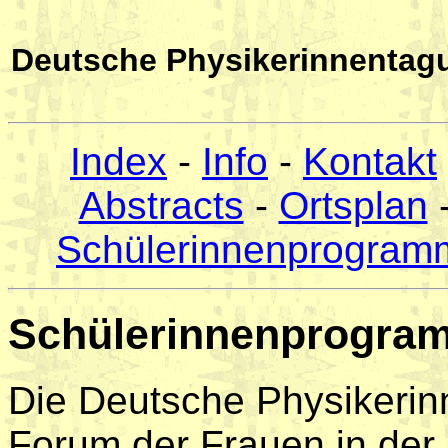
Deutsche Physikerinnentag
Index
-
Info
-
Kontakt
Abstracts
-
Ortsplan
-
Schülerinnenprogram
Schülerinnenprogra
Die Deutsche Physikerinn
Forum der Frauen in der P