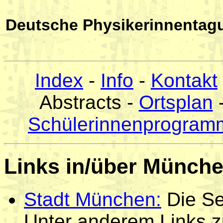
Deutsche Physikerinnentag
Index
-
Info
-
Kontakt
Abstracts -
Ortsplan
Schülerinnenprogram
Links in/über Münch
Stadt München:
Die Se
Unter anderem Links zu