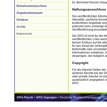
Dr. Bernhard Nunner (Haup
Reisekostenzuschuss
Haftungsausschluss
Organisationsteam
Die veröffentlichten Infor
Aktualität, sachliche Korr
Förderer
kostenfreien Angebote sind
jederzeit ohne vorherige 
Archiv
Veröffentlichung einzustell
Impressum
Die DPG ist nicht für die I
veröffentlichten Links wer
keinen Einfluss auf die akt
für den Inhalt der verknüpf
fehlerhafte oder unvollstä
Informationen entstehen, h
desjenigen, der lediglich a
Copyright
Für die Internet-Seiten de
weiteren Rechte bei der D
oder private Zwecke ist un
ausdrücklich angegeben is
DPG.
DPG-Physik
>
DPG-Tagungen
> Deutsche Physikerinnentagung 201