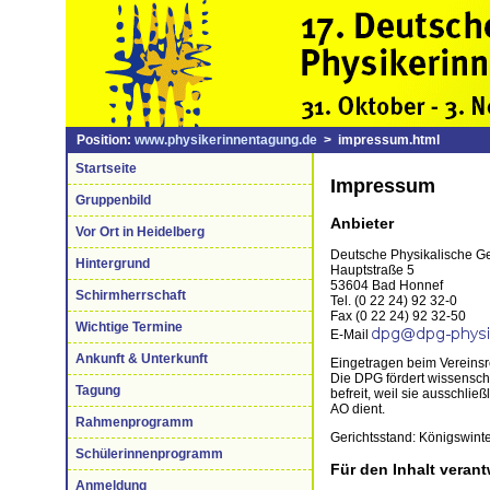
Position:
www.physikerinnentagung.de
> impressum.html
Startseite
Impressum
Gruppenbild
Anbieter
Vor Ort in Heidelberg
Deutsche Physikalische Ges
Hintergrund
Hauptstraße 5
53604 Bad Honnef
Schirmherrschaft
Tel. (0 22 24) 92 32-0
Fax (0 22 24) 92 32-50
Wichtige Termine
E-Mail
Ankunft & Unterkunft
Eingetragen beim Vereinsr
Die DPG fördert wissenscha
Tagung
befreit, weil sie ausschlie
AO dient.
Rahmenprogramm
Gerichtsstand: Königswint
Schülerinnenprogramm
Für den Inhalt verant
Anmeldung