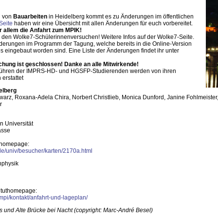
d von
Bauarbeiten
in Heidelberg kommt es zu Änderungen im öffentlichen
Seite
haben wir eine Übersicht mit allen Änderungen für euch vorbereitet.
r allem die Anfahrt zum MPIK!
en Wolke7-Schülerinnenversuchen! Weitere Infos auf der Wolke7-Seite.
derungen im Programm der Tagung, welche bereits in die Online-Version
 eingebaut worden sind. Eine Liste der Änderungen findet ihr unter
chung ist geschlossen! Danke an alle Mitwirkende!
ühren der IMPRS-HD- und HGSFP-Studierenden werden von ihren
erstattet
elberg
arz, Roxana-Adela Chira, Norbert Christlieb, Monica Dunford, Janine Fohlmeister
r
 Universität
asse
nihomepage:
de/univ/besucher/karten/2170a.html
rnphysik
tituthomepage:
mpi/kontakt/anfahrt-und-lageplan/
s und Alte Brücke bei Nacht (copyright: Marc-André Besel)