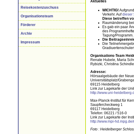
Aktuelles
Reisekostenzuschuss
WICHTIG!
Aufgrun
Verkehr. Auf
dieser 
Organisationsteam
Diese betreffen vo
Raumänderung bei d
Förderer
Es gab ein paar Än
des Programmheftes
Archiv
Tagung/Programm.
Die Beitragseinrei
Impressum
Die Teilnehmergeb
Gradiuertenschulen 
Organisations-Team Heid
Renate Hubele, Maria Schw
Rybizki, Christina Schindle
Adresse:
Hörsaalgebäude der Neuen
Universitätsplatz/Grabeng
69115 Heidelberg
Link zur Lagekarte der U
http://www.uni-heidelberg.
Max-Planck-Institut für Ke
Saupfercheckweg 1
69117 Heidelberg
Telefon: 06221 / 516-0
Link zur Lagekarte der Ins
http://www.mpi-hd.mpg.de/
Foto : Heidelberger Schlos