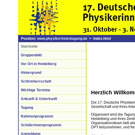
Position:
www.physikerinnentagung.de
> index.html
Startseite
Gruppenbild
Vor Ort in Heidelberg
Hintergrund
Schirmherrschaft
Wichtige Termine
Herzlich Willko
Ankunft & Unterkunft
Die 17. Deutsche Physikeri
Gesellschaft und ihres Arb
Tagung
Organisiert wird die Tagun
Rahmenprogramm
Heidelberg und ihres Zentr
Organisationsteam lädt alle
Schülerinnenprogramm
DPT teilzunehmen, und freu
Anmeldung