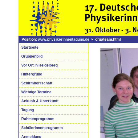
Position:
www.physikerinnentagung.de
> orgateam.html
Startseite
Gruppenbild
Vor Ort in Heidelberg
Hintergrund
Schirmherrschaft
Wichtige Termine
Ankunft & Unterkunft
Tagung
Rahmenprogramm
Schülerinnenprogramm
Anmeldung