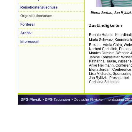
Reisekostenzuschuss
Elena Jordan,
Jan Rybizk
Organisationsteam
Förderer
Zuständigkeiten
Archiv
Renate Hubele, Koordinat
Maria Schwarz, Koordinati
Impressum
Roxana-Adela Chira, Webs
Norbert Christlieb, Persona
Monica Dunford, Website 
Janine Fohlmeister, Wiss
Katharina Haase, Wissens
Anke Heilmann, Conferenc
Elena Jordan, Conference 
Lisa Michaels, Sponsoring
Jan Rybizki, Pressearbeit
Christina Schindler
DPG-Physik
>
DPG-Tagungen
> Deutsche Physikerinnentagung 201