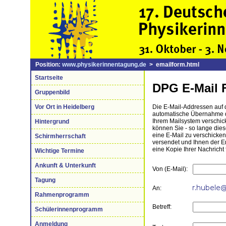
Position:
www.physikerinnentagung.de
> emailform.html
Startseite
DPG E-Mail 
Gruppenbild
Vor Ort in Heidelberg
Die E-Mail-Addressen auf di
automatische Übernahme de
Ihrem Mailsystem verschick
Hintergrund
können Sie - so lange die
eine E-Mail zu verschicke
Schirmherrschaft
versendet und Ihnen der 
eine Kopie Ihrer Nachricht 
Wichtige Termine
Ankunft & Unterkunft
Von (E-Mail):
Tagung
An:
Rahmenprogramm
Betreff:
Schülerinnenprogramm
Anmeldung