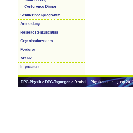
Stadtführung
Conference Dinner
Schülerinnenprogramm
Anmeldung
Reisekostenzuschuss
Organisationsteam
Förderer
Archiv
Impressum
DPG-Physik
>
DPG-Tagungen
> Deutsche Physikerinnentagung 201