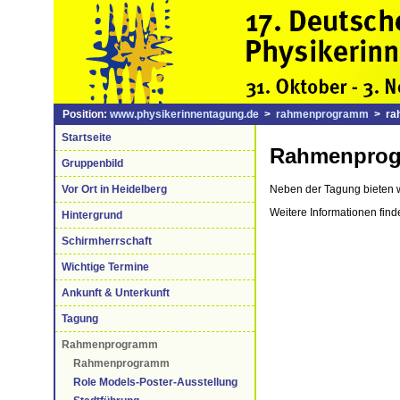
Position:
www.physikerinnentagung.de
>
rahmenprogramm
> ra
Startseite
Rahmenpro
Gruppenbild
Vor Ort in Heidelberg
Neben der Tagung bieten w
Weitere Informationen finde
Hintergrund
Schirmherrschaft
Wichtige Termine
Ankunft & Unterkunft
Tagung
Rahmenprogramm
Rahmenprogramm
Role Models-Poster-Ausstellung